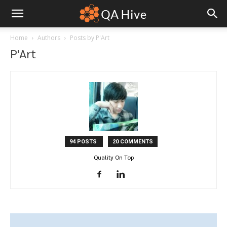
Home
Authors
Posts by P'Art
P'Art
94 POSTS
20 COMMENTS
Quality On Top