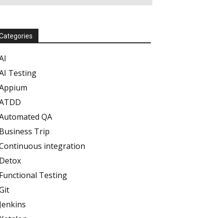
Categories
AI
AI Testing
Appium
ATDD
Automated QA
Business Trip
Continuous integration
Detox
Functional Testing
Git
Jenkins