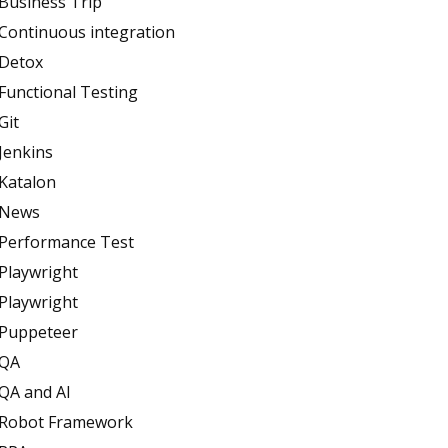
Business Trip
Continuous integration
Detox
Functional Testing
Git
Jenkins
Katalon
News
Performance Test
Playwright
Playwright
Puppeteer
QA
QA and AI
Robot Framework