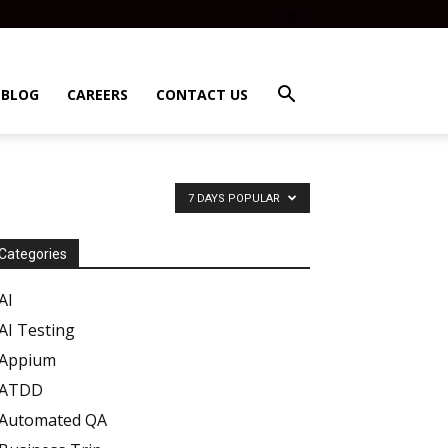
Log In
BLOG
CAREERS
CONTACT US
7 DAYS POPULAR
Categories
AI
AI Testing
Appium
ATDD
Automated QA