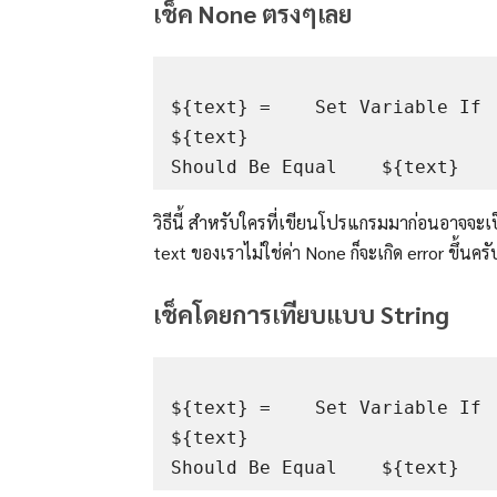
เช็ค None ตรงๆเลย
${text} =    Set Variable If   
${text}

วิธีนี้ สำหรับใครที่เขียนโปรแกรมมาก่อนอาจจะเป
text ของเราไม่ใช่ค่า None ก็จะเกิด error ขึ้นครับ 
เช็คโดยการเทียบแบบ String
${text} =    Set Variable If   
${text}
