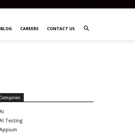
Log In
BLOG
CAREERS
CONTACT US
Categories
AI
AI Testing
Appium