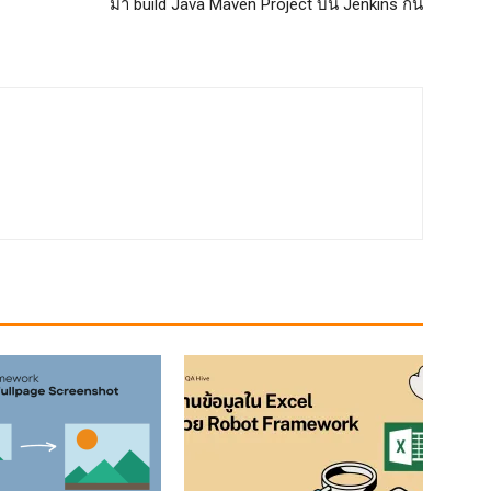
มา build Java Maven Project บน Jenkins กัน