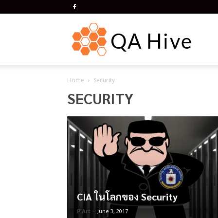
QA
Home
Security
Hive
SECURITY
CIA ในโลกของ Security
P'Art
-
June 3, 2017