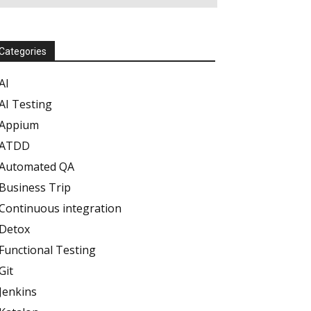
Categories
AI
AI Testing
Appium
ATDD
Automated QA
Business Trip
Continuous integration
Detox
Functional Testing
Git
Jenkins